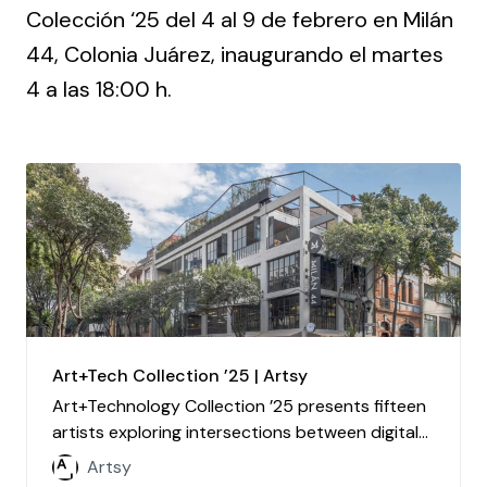
Colección ‘25 del 4 al 9 de febrero en
Milán
44, Colonia Juárez
, inaugurando el martes
4 a las 18:00 h.
Art+Tech Collection ’25 | Artsy
Art+Technology Collection ’25 presents fifteen
artists exploring intersections between digital
and material realms. The exhibition brings
Artsy
together works ranging from visual narratives