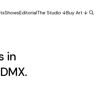
sts
Shows
Editorial
The Studio
Buy Art
s in
 CDMX.